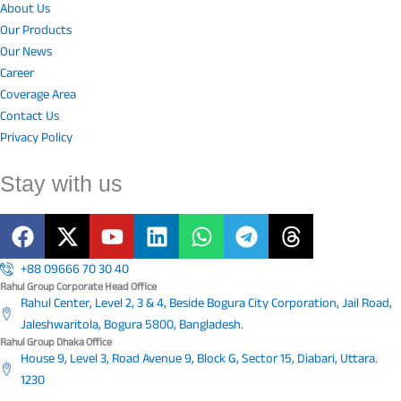
About Us
Our Products
Our News
Career
Coverage Area
Contact Us
Privacy Policy
Stay with us
F
X
Y
L
W
T
T
a
-
o
i
h
e
h
c
t
u
n
a
l
r
+88 09666 70 30 40
e
w
t
k
t
e
e
Rahul Group Corporate Head Office
Rahul Center, Level 2, 3 & 4, Beside Bogura City Corporation, Jail Road,
b
i
u
e
s
g
a
Jaleshwaritola, Bogura 5800, Bangladesh.
o
t
b
d
a
r
d
Rahul Group Dhaka Office
o
t
e
i
p
a
s
House 9, Level 3, Road Avenue 9, Block G, Sector 15, Diabari, Uttara.
k
e
n
p
m
1230