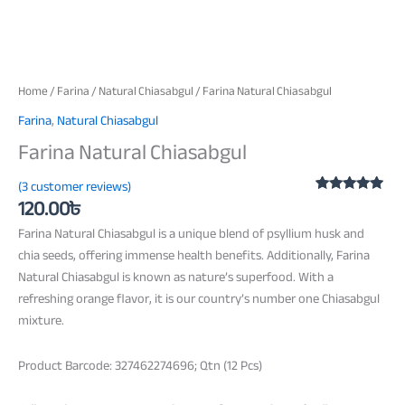
Home
/
Farina
/
Natural Chiasabgul
/ Farina Natural Chiasabgul
Farina
,
Natural Chiasabgul
Farina Natural Chiasabgul
(
3
customer reviews)
120.00
৳
Rated
3
5.00
out of 5
based on
Farina Natural Chiasabgul is a unique blend of psyllium husk and
customer
chia seeds, offering immense health benefits. Additionally, Farina
ratings
Natural Chiasabgul is known as nature’s superfood. With a
refreshing orange flavor, it is our country’s number one Chiasabgul
mixture.
Product Barcode: 327462274696; Qtn (12 Pcs)