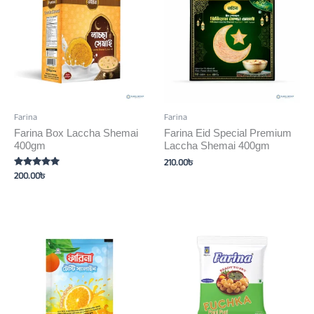
Farina
Farina
Farina Box Laccha Shemai
Farina Eid Special Premium
400gm
Laccha Shemai 400gm
210.00
৳
200.00
৳
Rated
5.00
out of 5
Price
This
range:
product
70.00৳
has
through
140.00৳
multiple
variants.
The