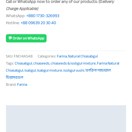
Call or WhatsApp now to order any of our products: (D
elivery
Charge Applicable)
WhatsApp:
+880 1730-326993
Hotline:
+88 09639 20 30 40
💬 Order on WhatsApp
SKU:
FNCHIASAB
Categories:
Farina
,
Natural Chiasabgul
Tags:
Chiasabgul
,
chiaseeds
,
chiaseeds & isobgul mixture
,
Farina Natural
Chiasabgul
,
Isabgul
,
Isabgul mixture
,
isobgul vushi
,
ফারিনা ন্যাচারাল
চিয়াসবগুল
Brand:
Farina
Description
Additional information