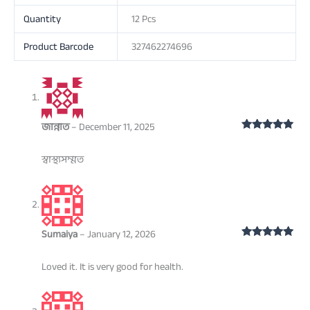
Quantity
12 Pcs
Product Barcode
327462274696
জান্নাত
–
December 11, 2025
Rated
5
out
of 5
স্বাস্থ্যসম্মত
Sumaiya
–
January 12, 2026
Rated
5
out
of 5
Loved it. It is very good for health.